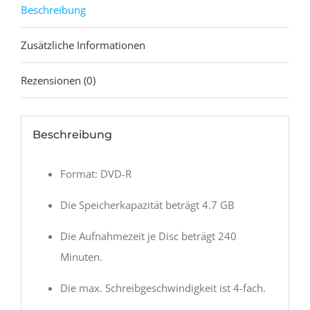
/
Beschreibung
10xSpindeln
Zusätzliche Informationen
mit
je
Rezensionen (0)
25
Discs
=
Beschreibung
250
Stk.
Format: DVD-R
Menge
Die Speicherkapazität beträgt 4.7 GB
Die Aufnahmezeit je Disc beträgt 240
Minuten.
Die max. Schreibgeschwindigkeit ist 4-fach.