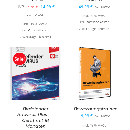
Ursprünglicher
Aktueller
UVP:
14,99
€
49,99
€
29,99
€
inkl. MwSt.
Preis
Preis
inkl. MwSt.
inkl. 19 % MwSt.
war:
ist:
zzgl.
Versandkosten
inkl. 19 % MwSt.
2 Werktage Lieferzeit
29,99 €
14,99 €.
zzgl.
Versandkosten
2 Werktage Lieferzeit
Sale!
Bitdefender
Bewerbungstrainer
Antivirus Plus – 1
19,99
€
inkl. MwSt.
Gerät mit 18
Monaten
inkl. 19 % MwSt.