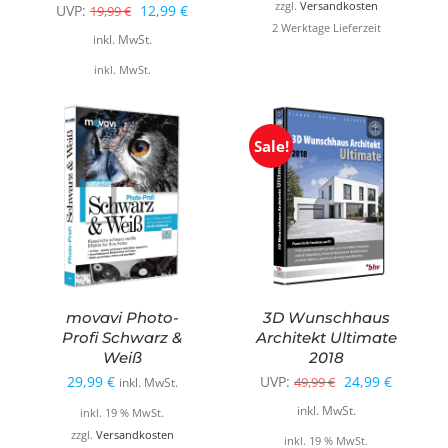
zzgl.
Versandkosten
Ursprünglicher
Aktueller
UVP:
12,99
€
19,99
€
2 Werktage Lieferzeit
Preis
Preis
inkl. MwSt.
war:
ist:
inkl. MwSt.
19,99 €
12,99 €.
Sale!
movavi Photo-
3D Wunschhaus
Profi Schwarz &
Architekt Ultimate
Weiß
2018
Ursprünglicher
Aktuelle
29,99
€
UVP:
24,99
€
49,99
€
inkl. MwSt.
Preis
Preis
inkl. MwSt.
inkl. 19 % MwSt.
war:
ist:
zzgl.
Versandkosten
inkl. 19 % MwSt.