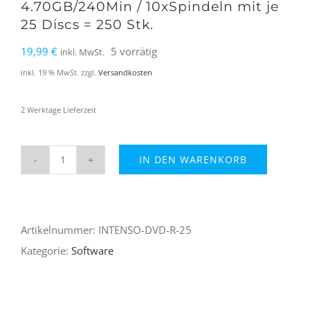
4.70GB/240Min / 10xSpindeln mit je
25 Discs = 250 Stk.
19,99
€
5 vorrätig
inkl. MwSt.
inkl. 19 % MwSt.
zzgl.
Versandkosten
2 Werktage Lieferzeit
IN DEN WARENKORB
Intenso
DVD-
R
Artikelnummer:
INTENSO-DVD-R-25
1x-
Kategorie:
Software
4x
/
4.70GB/240Min