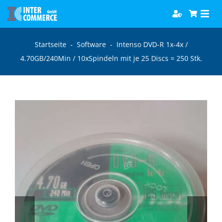
Zum
Togg
Inhalt
Navi
springen
Software
Startseite
-
Software
-
Intenso DVD-R 1x-4x /
4.70GB/240Min / 10xSpindeln mit je 25 Discs = 250 Stk.
Games
Bücher
Hörbücher