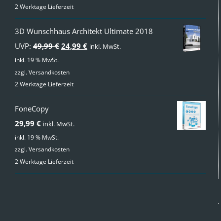
2 Werktage Lieferzeit
3D Wunschhaus Architekt Ultimate 2018
Ursprünglicher
Aktueller
UVP:
49,99
€
24,99
€
inkl. MwSt.
Preis
Preis
inkl. 19 % MwSt.
zzgl.
Versandkosten
war:
ist:
2 Werktage Lieferzeit
49,99 €
24,99 €.
FoneCopy
29,99
€
inkl. MwSt.
inkl. 19 % MwSt.
zzgl.
Versandkosten
2 Werktage Lieferzeit