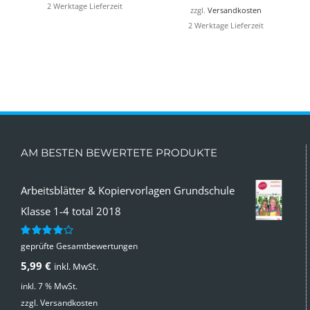
2 Werktage Lieferzeit
49,99 €
24,99 €.
zzgl.
Versandkosten
2 Werktage Lieferzeit
AM BESTEN BEWERTETE PRODUKTE
Arbeitsblätter & Kopiervorlagen Grundschule
Klasse 1-4 total 2018
geprüfte Gesamtbewertungen
Bewertet
mit
4.00
5,99
€
inkl. MwSt.
von 5
inkl. 7 % MwSt.
zzgl.
Versandkosten