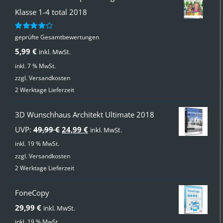
Klasse 1-4 total 2018
geprüfte Gesamtbewertungen
Bewertet
mit
4.00
5,99
€
inkl. MwSt.
von 5
inkl. 7 % MwSt.
zzgl.
Versandkosten
2 Werktage Lieferzeit
3D Wunschhaus Architekt Ultimate 2018
Ursprünglicher
Aktueller
UVP:
49,99
€
24,99
€
inkl. MwSt.
Preis
Preis
inkl. 19 % MwSt.
zzgl.
Versandkosten
war:
ist:
2 Werktage Lieferzeit
49,99 €
24,99 €.
FoneCopy
29,99
€
inkl. MwSt.
inkl. 19 % MwSt.