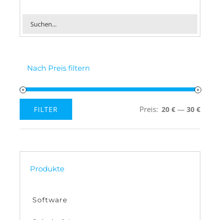
Nach Preis filtern
Preis:
—
FILTER
20 €
30 €
Min.
Max.
Preis
Preis
Produkte
Software