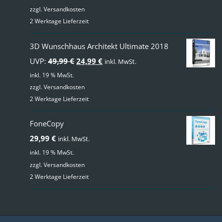
zzgl.
Versandkosten
2 Werktage Lieferzeit
3D Wunschhaus Architekt Ultimate 2018
Ursprünglicher
Aktueller
UVP:
49,99
€
24,99
€
inkl. MwSt.
Preis
Preis
inkl. 19 % MwSt.
zzgl.
Versandkosten
war:
ist:
2 Werktage Lieferzeit
49,99 €
24,99 €.
FoneCopy
29,99
€
inkl. MwSt.
inkl. 19 % MwSt.
zzgl.
Versandkosten
2 Werktage Lieferzeit