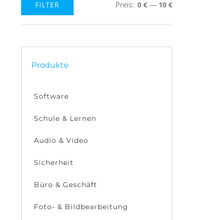
Preis:
—
FILTER
0 €
10 €
Min.
Max.
Preis
Preis
Produkte
Software
Schule & Lernen
Audio & Video
Sicherheit
Büro & Geschäft
Foto- & Bildbearbeitung