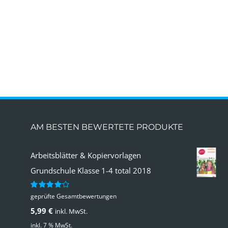
AM BESTEN BEWERTETE PRODUKTE
Arbeitsblätter & Kopiervorlagen
Grundschule Klasse 1-4 total 2018
geprüfte Gesamtbewertungen
Bewertet
mit
4.00
5,99
€
inkl. MwSt.
von 5
inkl. 7 % MwSt.