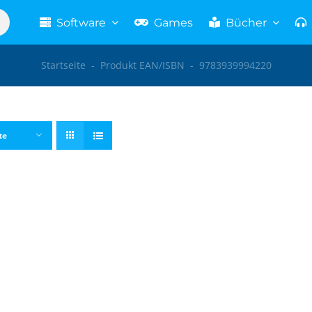
Software
Games
Bücher
Startseite
-
Produkt EAN/ISBN
-
9783939994220
te