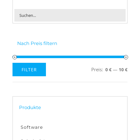
Nach Preis filtern
Preis:
—
FILTER
0 €
10 €
Min.
Max.
Preis
Preis
Produkte
Software