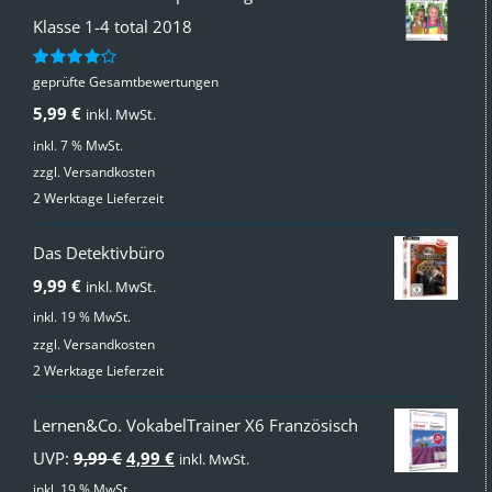
Klasse 1-4 total 2018
geprüfte Gesamtbewertungen
Bewertet
mit
4.00
5,99
€
inkl. MwSt.
von 5
inkl. 7 % MwSt.
zzgl.
Versandkosten
2 Werktage Lieferzeit
Das Detektivbüro
9,99
€
inkl. MwSt.
inkl. 19 % MwSt.
zzgl.
Versandkosten
2 Werktage Lieferzeit
Lernen&Co. VokabelTrainer X6 Französisch
Ursprünglicher
Aktueller
UVP:
9,99
€
4,99
€
inkl. MwSt.
Preis
Preis
inkl. 19 % MwSt.