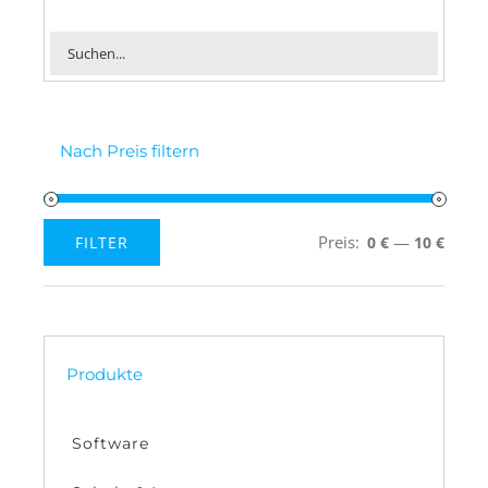
Nach Preis filtern
Preis:
—
FILTER
0 €
10 €
Min.
Max.
Preis
Preis
Produkte
Software