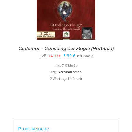
Cademar – Günstling der Magie (Hörbuch)
Ursprünglicher
Aktueller
UVP:
3,99
€
14,99
€
inkl. MwSt.
Preis
Preis
inkl. 7 % MwSt.
war:
ist:
zzgl.
Versandkosten
2 Werktage Lieferzeit
14,99 €
3,99 €.
Produktsuche