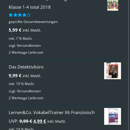
Klasse 1-4 total 2018
geprüfte Gesamtbewertungen
Bewertet
mit
4.00
5,99
€
inkl. MwSt.
von 5
inkl. 7 % MwSt.
zzgl.
Versandkosten
2 Werktage Lieferzeit
Das Detektivbüro
9,99
€
inkl. MwSt.
inkl. 19 % MwSt.
zzgl.
Versandkosten
2 Werktage Lieferzeit
Lernen&Co. VokabelTrainer X6 Französisch
Ursprünglicher
Aktueller
UVP:
9,99
€
4,99
€
inkl. MwSt.
Preis
Preis
inkl. 19 % MwSt.