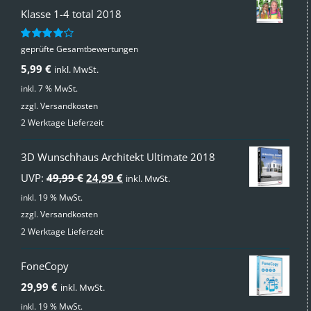
Klasse 1-4 total 2018
geprüfte Gesamtbewertungen
Bewertet
mit
4.00
5,99
€
inkl. MwSt.
von 5
inkl. 7 % MwSt.
zzgl.
Versandkosten
2 Werktage Lieferzeit
3D Wunschhaus Architekt Ultimate 2018
Ursprünglicher
Aktueller
UVP:
49,99
€
24,99
€
inkl. MwSt.
Preis
Preis
inkl. 19 % MwSt.
zzgl.
Versandkosten
war:
ist:
2 Werktage Lieferzeit
49,99 €
24,99 €.
FoneCopy
29,99
€
inkl. MwSt.
inkl. 19 % MwSt.