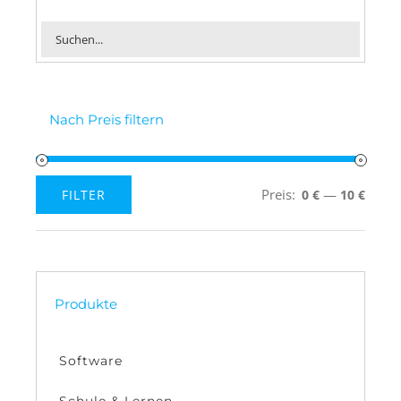
Nach Preis filtern
Preis:
—
FILTER
0 €
10 €
Min.
Max.
Preis
Preis
Produkte
Software
Schule & Lernen