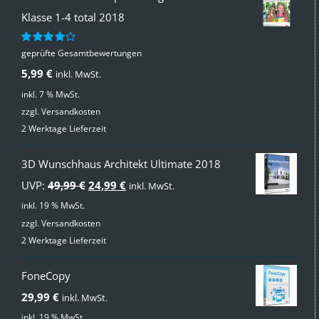
Klasse 1-4 total 2018
geprüfte Gesamtbewertungen
Bewertet
mit
4.00
5,99
€
inkl. MwSt.
von 5
inkl. 7 % MwSt.
zzgl.
Versandkosten
2 Werktage Lieferzeit
3D Wunschhaus Architekt Ultimate 2018
Ursprünglicher
Aktueller
UVP:
49,99
€
24,99
€
inkl. MwSt.
Preis
Preis
inkl. 19 % MwSt.
zzgl.
Versandkosten
war:
ist:
2 Werktage Lieferzeit
49,99 €
24,99 €.
FoneCopy
29,99
€
inkl. MwSt.
inkl. 19 % MwSt.