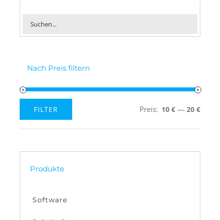
Nach Preis filtern
Preis:
—
FILTER
10 €
20 €
Min.
Max.
Preis
Preis
Produkte
Software