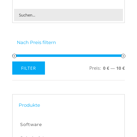
Nach Preis filtern
Preis:
—
FILTER
0 €
10 €
Min.
Max.
Preis
Preis
Produkte
Software