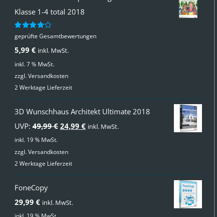
Klasse 1-4 total 2018
geprüfte Gesamtbewertungen
Bewertet
mit
4.00
5,99
€
inkl. MwSt.
von 5
inkl. 7 % MwSt.
zzgl.
Versandkosten
2 Werktage Lieferzeit
3D Wunschhaus Architekt Ultimate 2018
Ursprünglicher
Aktueller
UVP:
49,99
€
24,99
€
inkl. MwSt.
Preis
Preis
inkl. 19 % MwSt.
zzgl.
Versandkosten
war:
ist:
2 Werktage Lieferzeit
49,99 €
24,99 €.
FoneCopy
29,99
€
inkl. MwSt.
inkl. 19 % MwSt.