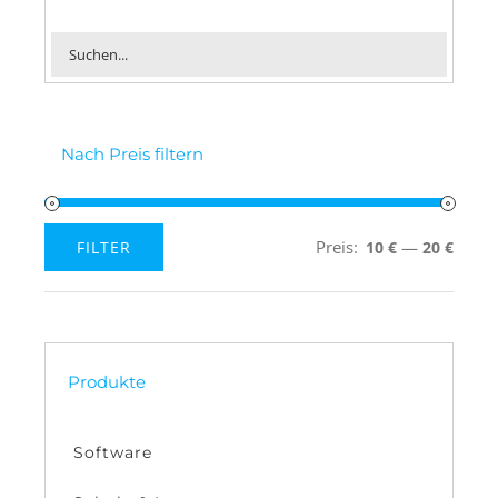
Nach Preis filtern
Preis:
—
FILTER
10 €
20 €
Min.
Max.
Preis
Preis
Produkte
Software