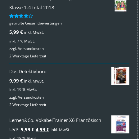
Klasse 1-4 total 2018
geprüfte Gesamtbewertungen
Bewertet
mit
4.00
5,99
€
inkl. MwSt.
von 5
inkl. 7 % MwSt.
zzgl.
Versandkosten
2 Werktage Lieferzeit
Das Detektivbüro
9,99
€
inkl. MwSt.
inkl. 19 % MwSt.
zzgl.
Versandkosten
2 Werktage Lieferzeit
Lernen&Co. VokabelTrainer X6 Französisch
Ursprünglicher
Aktueller
UVP:
9,99
€
4,99
€
inkl. MwSt.
Preis
Preis
inkl. 19 % MwSt.