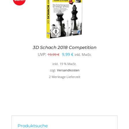
3D Schach 2018 Competition
Ursprünglicher
Aktueller
UVP:
9,99
€
19,99
€
inkl. MwSt.
Preis
Preis
inkl. 19 % MwSt.
war:
ist:
zzgl.
Versandkosten
2 Werktage Lieferzeit
19,99 €
9,99 €.
Produktsuche