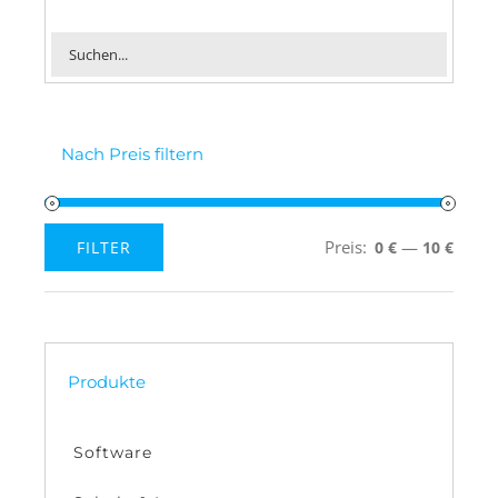
Nach Preis filtern
Preis:
—
FILTER
0 €
10 €
Min.
Max.
Preis
Preis
Produkte
Software