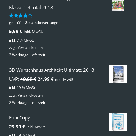
Klasse 1-4 total 2018
geprüfte Gesamtbewertungen
Bewertet
mit
4.00
5,99
€
inkl. MwSt.
von 5
inkl. 7 % MwSt.
zzgl.
Versandkosten
2 Werktage Lieferzeit
3D Wunschhaus Architekt Ultimate 2018
Ursprünglicher
Aktueller
UVP:
49,99
€
24,99
€
inkl. MwSt.
Preis
Preis
inkl. 19 % MwSt.
zzgl.
Versandkosten
war:
ist:
2 Werktage Lieferzeit
49,99 €
24,99 €.
FoneCopy
29,99
€
inkl. MwSt.
inkl. 19 % MwSt.