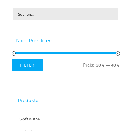
Nach Preis filtern
Preis:
—
FILTER
30 €
40 €
Min.
Max.
Preis
Preis
Produkte
Software