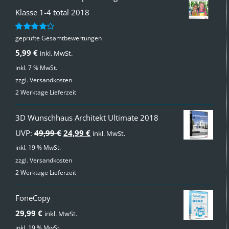
Klasse 1-4 total 2018
geprüfte Gesamtbewertungen
Bewertet
mit
4.00
5,99
€
inkl. MwSt.
von 5
inkl. 7 % MwSt.
zzgl.
Versandkosten
2 Werktage Lieferzeit
3D Wunschhaus Architekt Ultimate 2018
Ursprünglicher
Aktueller
UVP:
49,99
€
24,99
€
inkl. MwSt.
Preis
Preis
inkl. 19 % MwSt.
zzgl.
Versandkosten
war:
ist:
2 Werktage Lieferzeit
49,99 €
24,99 €.
FoneCopy
29,99
€
inkl. MwSt.
inkl. 19 % MwSt.