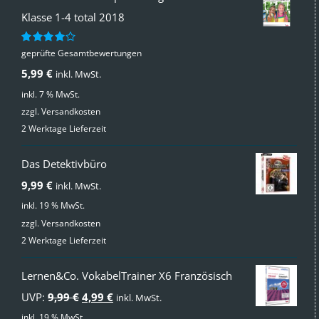
Klasse 1-4 total 2018
geprüfte Gesamtbewertungen
Bewertet
mit
4.00
5,99
€
inkl. MwSt.
von 5
inkl. 7 % MwSt.
zzgl.
Versandkosten
2 Werktage Lieferzeit
Das Detektivbüro
9,99
€
inkl. MwSt.
inkl. 19 % MwSt.
zzgl.
Versandkosten
2 Werktage Lieferzeit
Lernen&Co. VokabelTrainer X6 Französisch
Ursprünglicher
Aktueller
UVP:
9,99
€
4,99
€
inkl. MwSt.
Preis
Preis
inkl. 19 % MwSt.