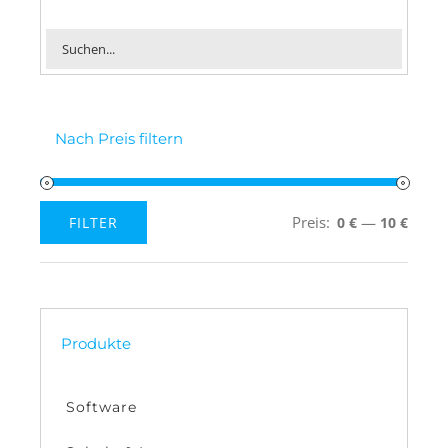
Nach Preis filtern
Preis:
—
FILTER
0 €
10 €
Min.
Max.
Preis
Preis
Produkte
Software