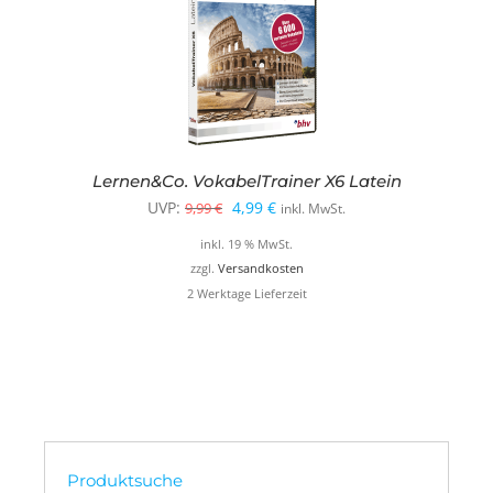
Lernen&Co. VokabelTrainer X6 Latein
Ursprünglicher
Aktueller
UVP:
4,99
€
9,99
€
inkl. MwSt.
Preis
Preis
inkl. 19 % MwSt.
war:
ist:
zzgl.
Versandkosten
2 Werktage Lieferzeit
9,99 €
4,99 €.
Produktsuche