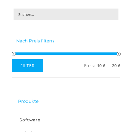
Nach Preis filtern
Preis:
—
FILTER
10 €
20 €
Min.
Max.
Preis
Preis
Produkte
Software