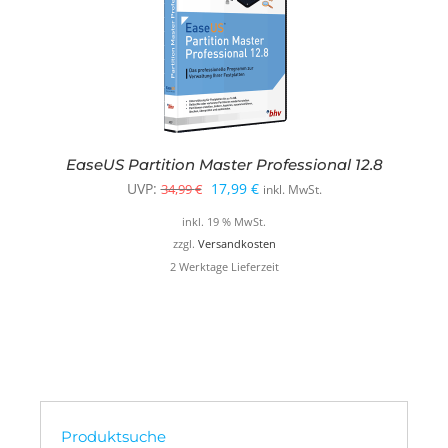
EaseUS Partition Master Professional 12.8
Ursprünglicher
Aktueller
UVP:
17,99
€
34,99
€
inkl. MwSt.
Preis
Preis
inkl. 19 % MwSt.
war:
ist:
zzgl.
Versandkosten
2 Werktage Lieferzeit
34,99 €
17,99 €.
Produktsuche