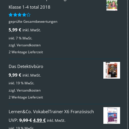
Klasse 1-4 total 2018
geprüfte Gesamtbewertungen
Bewertet
mit
4.00
5,99
€
inkl. MwSt.
von 5
inkl. 7 % MwSt.
zzgl.
Versandkosten
2 Werktage Lieferzeit
Das Detektivbüro
9,99
€
inkl. MwSt.
inkl. 19 % MwSt.
zzgl.
Versandkosten
2 Werktage Lieferzeit
Lernen&Co. VokabelTrainer X6 Französisch
Ursprünglicher
Aktueller
UVP:
9,99
€
4,99
€
inkl. MwSt.
Preis
Preis
inkl. 19 % MwSt.