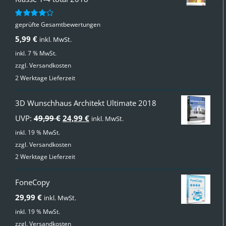
geprüfte Gesamtbewertungen
Bewertet
mit
4.00
5,99
€
inkl. MwSt.
von 5
inkl. 7 % MwSt.
zzgl.
Versandkosten
2 Werktage Lieferzeit
3D Wunschhaus Architekt Ultimate 2018
Ursprünglicher
Aktueller
UVP:
49,99
€
24,99
€
inkl. MwSt.
Preis
Preis
inkl. 19 % MwSt.
zzgl.
Versandkosten
war:
ist:
2 Werktage Lieferzeit
49,99 €
24,99 €.
FoneCopy
29,99
€
inkl. MwSt.
inkl. 19 % MwSt.
zzgl.
Versandkosten