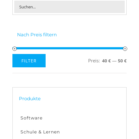
Nach Preis filtern
Preis:
—
FILTER
40 €
50 €
Min.
Max.
Preis
Preis
Produkte
Software
Schule & Lernen