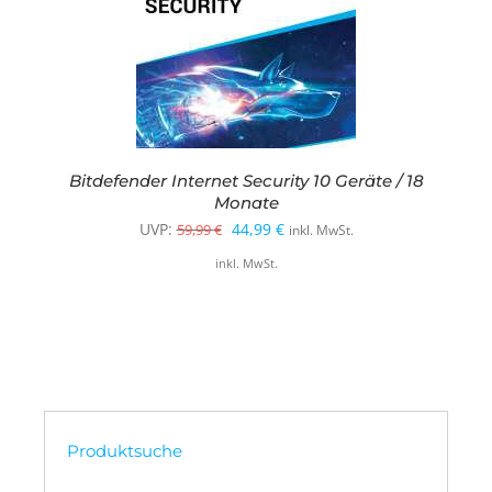
Bitdefender Internet Security 10 Geräte / 18
Monate
Ursprünglicher
Aktueller
UVP:
44,99
€
59,99
€
inkl. MwSt.
Preis
Preis
inkl. MwSt.
war:
ist:
59,99 €
44,99 €.
Produktsuche