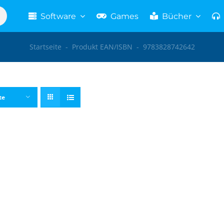
Software
Games
Bücher
Startseite
-
Produkt EAN/ISBN
-
9783828742642
te