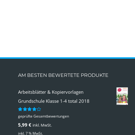
AM BESTEN BEWERTETE PRODUKTE
Arbeitsblätter & Kopiervorlagen
Grundschule Klasse 1-4 total 2018
geprüfte Gesamtbewertungen
Bewertet
mit
4.00
5,99
€
inkl. MwSt.
von 5
inkl. 7 % MwSt.