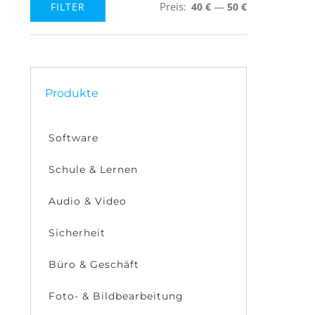
Preis:
—
FILTER
40 €
50 €
Min.
Max.
Preis
Preis
Produkte
Software
Schule & Lernen
Audio & Video
Sicherheit
Büro & Geschäft
Foto- & Bildbearbeitung