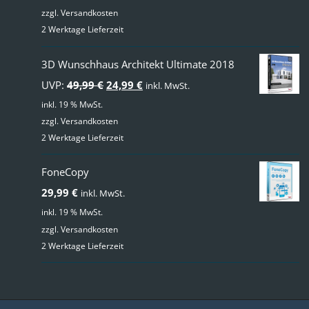
zzgl.
Versandkosten
2 Werktage Lieferzeit
3D Wunschhaus Architekt Ultimate 2018
Ursprünglicher
Aktueller
UVP:
49,99
€
24,99
€
inkl. MwSt.
Preis
Preis
inkl. 19 % MwSt.
zzgl.
Versandkosten
war:
ist:
2 Werktage Lieferzeit
49,99 €
24,99 €.
FoneCopy
29,99
€
inkl. MwSt.
inkl. 19 % MwSt.
zzgl.
Versandkosten
2 Werktage Lieferzeit