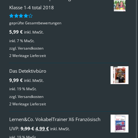
Klasse 1-4 total 2018
geprüfte Gesamtbewertungen
Bewertet
mit
4.00
5,99
€
inkl. MwSt.
von 5
inkl. 7 % MwSt.
zzgl.
Versandkosten
2 Werktage Lieferzeit
Das Detektivbüro
9,99
€
inkl. MwSt.
inkl. 19 % MwSt.
zzgl.
Versandkosten
2 Werktage Lieferzeit
Lernen&Co. VokabelTrainer X6 Französisch
Ursprünglicher
Aktueller
UVP:
9,99
€
4,99
€
inkl. MwSt.
Preis
Preis
inkl. 19 % MwSt.