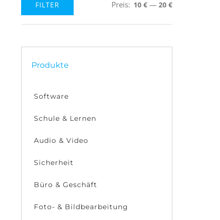
Preis:
—
FILTER
10 €
20 €
Min.
Max.
Preis
Preis
Produkte
Software
Schule & Lernen
Audio & Video
Sicherheit
Büro & Geschäft
Foto- & Bildbearbeitung