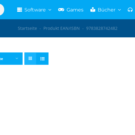
Software
Games
Bücher
Startseite
-
Produkt EAN/ISBN
-
9783828742482
te