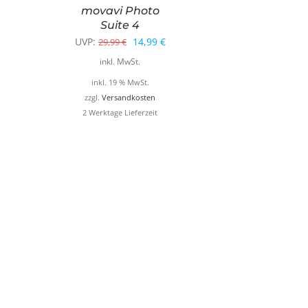
movavi Photo
Suite 4
Ursprünglicher
Aktueller
UVP:
14,99
€
29,99
€
Preis
Preis
inkl. MwSt.
war:
ist:
inkl. 19 % MwSt.
29,99 €
14,99 €.
zzgl.
Versandkosten
2 Werktage Lieferzeit