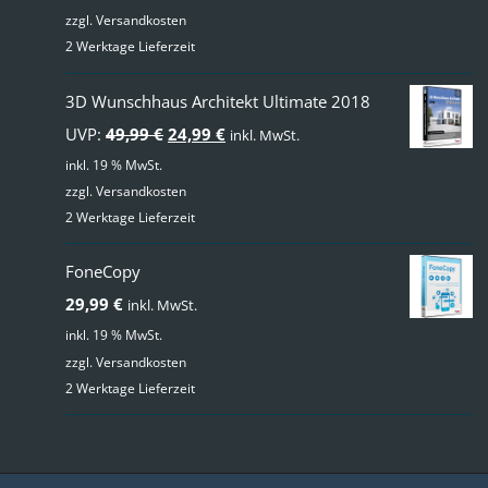
zzgl.
Versandkosten
2 Werktage Lieferzeit
3D Wunschhaus Architekt Ultimate 2018
Ursprünglicher
Aktueller
UVP:
49,99
€
24,99
€
inkl. MwSt.
Preis
Preis
inkl. 19 % MwSt.
zzgl.
Versandkosten
war:
ist:
2 Werktage Lieferzeit
49,99 €
24,99 €.
FoneCopy
29,99
€
inkl. MwSt.
inkl. 19 % MwSt.
zzgl.
Versandkosten
2 Werktage Lieferzeit