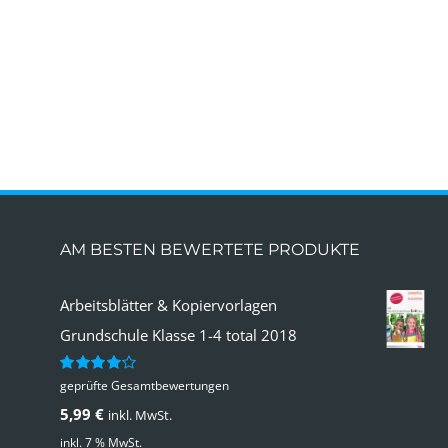
AM BESTEN BEWERTETE PRODUKTE
Arbeitsblätter & Kopiervorlagen
Grundschule Klasse 1-4 total 2018
geprüfte Gesamtbewertungen
Bewertet
mit
4.00
5,99
€
inkl. MwSt.
von 5
inkl. 7 % MwSt.