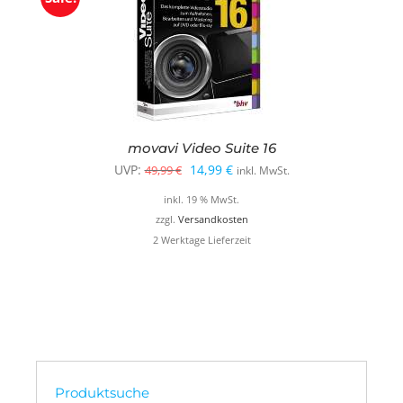
movavi Video Suite 16
Ursprünglicher
Aktueller
UVP:
14,99
€
49,99
€
inkl. MwSt.
Preis
Preis
inkl. 19 % MwSt.
war:
ist:
zzgl.
Versandkosten
2 Werktage Lieferzeit
49,99 €
14,99 €.
Produktsuche