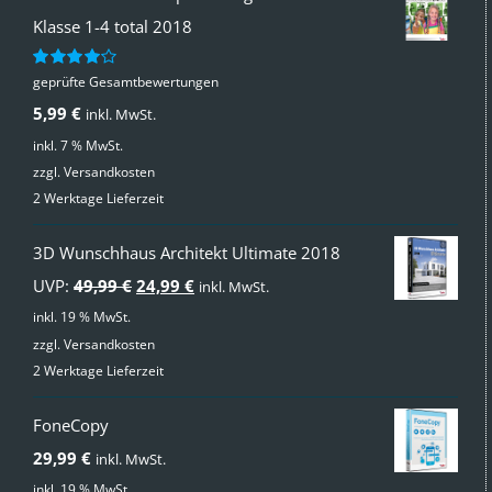
Klasse 1-4 total 2018
geprüfte Gesamtbewertungen
Bewertet
mit
4.00
5,99
€
inkl. MwSt.
von 5
inkl. 7 % MwSt.
zzgl.
Versandkosten
2 Werktage Lieferzeit
3D Wunschhaus Architekt Ultimate 2018
Ursprünglicher
Aktueller
UVP:
49,99
€
24,99
€
inkl. MwSt.
Preis
Preis
inkl. 19 % MwSt.
zzgl.
Versandkosten
war:
ist:
2 Werktage Lieferzeit
49,99 €
24,99 €.
FoneCopy
29,99
€
inkl. MwSt.
inkl. 19 % MwSt.