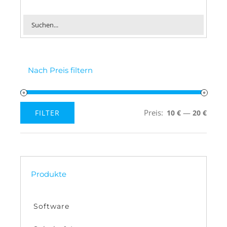
Nach Preis filtern
Preis:
—
FILTER
10 €
20 €
Min.
Max.
Preis
Preis
Produkte
Software