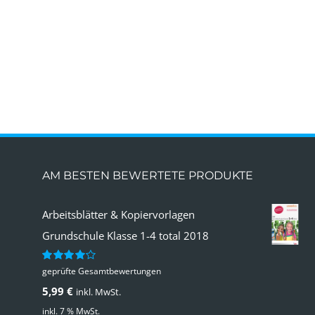
AM BESTEN BEWERTETE PRODUKTE
Arbeitsblätter & Kopiervorlagen
Grundschule Klasse 1-4 total 2018
geprüfte Gesamtbewertungen
Bewertet
mit
4.00
5,99
€
inkl. MwSt.
von 5
inkl. 7 % MwSt.