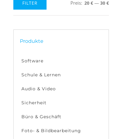
Preis:
—
FILTER
20 €
30 €
Min.
Max.
Preis
Preis
Produkte
Software
Schule & Lernen
Audio & Video
Sicherheit
Büro & Geschäft
Foto- & Bildbearbeitung