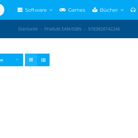
Software
Games
Bücher
Startseite
-
Produkt EAN/ISBN
-
9783828742246
te