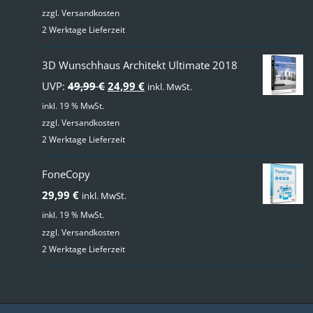
zzgl.
Versandkosten
2 Werktage Lieferzeit
3D Wunschhaus Architekt Ultimate 2018
Ursprünglicher
Aktueller
UVP:
49,99
€
24,99
€
inkl. MwSt.
Preis
Preis
inkl. 19 % MwSt.
zzgl.
Versandkosten
war:
ist:
2 Werktage Lieferzeit
49,99 €
24,99 €.
FoneCopy
29,99
€
inkl. MwSt.
inkl. 19 % MwSt.
zzgl.
Versandkosten
2 Werktage Lieferzeit