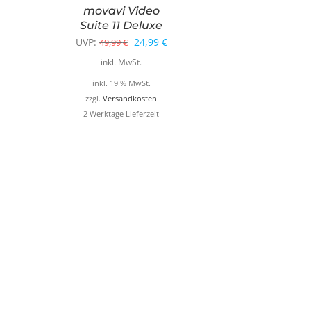
movavi Video
Suite 11 Deluxe
Ursprünglicher
Aktueller
UVP:
24,99
€
49,99
€
Preis
Preis
inkl. MwSt.
war:
ist:
inkl. 19 % MwSt.
49,99 €
24,99 €.
zzgl.
Versandkosten
2 Werktage Lieferzeit