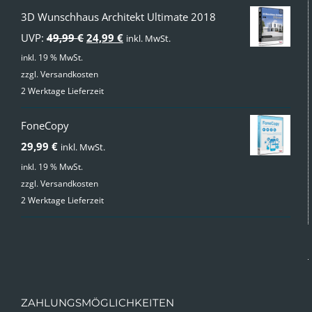
3D Wunschhaus Architekt Ultimate 2018
Ursprünglicher
Aktueller
UVP:
49,99
€
24,99
€
inkl. MwSt.
Preis
Preis
inkl. 19 % MwSt.
zzgl.
Versandkosten
war:
ist:
2 Werktage Lieferzeit
49,99 €
24,99 €.
FoneCopy
29,99
€
inkl. MwSt.
inkl. 19 % MwSt.
zzgl.
Versandkosten
2 Werktage Lieferzeit
ZAHLUNGSMÖGLICHKEITEN