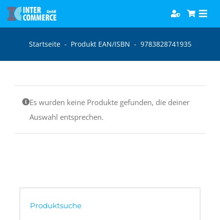
Zum
Togg
Inhalt
Navi
springen
Software
Startseite
-
Produkt EAN/ISBN
-
9783828741935
Games
Es wurden keine Produkte gefunden, die deiner
Bücher
Auswahl entsprechen.
Hörbücher
Produktsuche