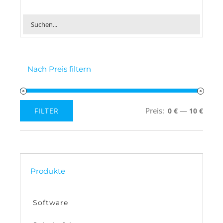
Nach Preis filtern
Preis:
—
FILTER
0 €
10 €
Min.
Max.
Preis
Preis
Produkte
Software