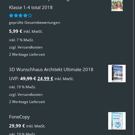
Klasse 1-4 total 2018
geprüfte Gesamtbewertungen
Bewertet
mit
4.00
5,99
€
inkl. MwSt.
von 5
inkl. 7 % MwSt.
zzgl.
Versandkosten
2 Werktage Lieferzeit
3D Wunschhaus Architekt Ultimate 2018
Ursprünglicher
Aktueller
UVP:
49,99
€
24,99
€
inkl. MwSt.
Preis
Preis
inkl. 19 % MwSt.
zzgl.
Versandkosten
war:
ist:
2 Werktage Lieferzeit
49,99 €
24,99 €.
FoneCopy
29,99
€
inkl. MwSt.
inkl. 19 % MwSt.