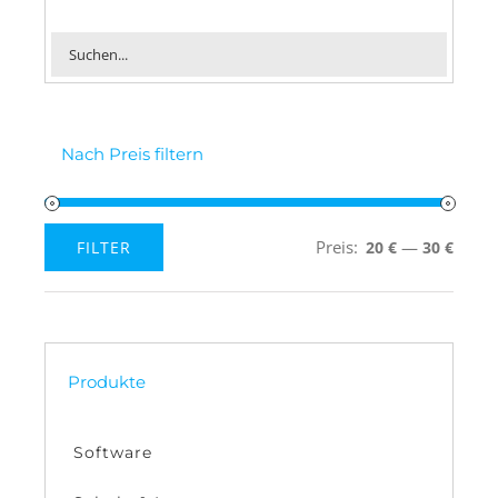
Nach Preis filtern
Preis:
—
FILTER
20 €
30 €
Min.
Max.
Preis
Preis
Produkte
Software