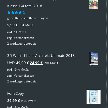
Klasse 1-4 total 2018
geprüfte Gesamtbewertungen
Bewertet
mit
4.00
5,99
€
inkl. MwSt.
von 5
inkl. 7 % MwSt.
zzgl.
Versandkosten
2 Werktage Lieferzeit
3D Wunschhaus Architekt Ultimate 2018
Ursprünglicher
Aktueller
UVP:
49,99
€
24,99
€
inkl. MwSt.
Preis
Preis
inkl. 19 % MwSt.
zzgl.
Versandkosten
war:
ist:
2 Werktage Lieferzeit
49,99 €
24,99 €.
FoneCopy
29,99
€
inkl. MwSt.
inkl. 19 % MwSt.