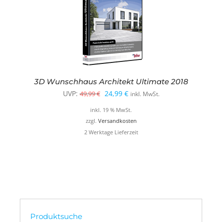
3D Wunschhaus Architekt Ultimate 2018
Ursprünglicher
Aktueller
UVP:
24,99
€
49,99
€
inkl. MwSt.
Preis
Preis
inkl. 19 % MwSt.
war:
ist:
zzgl.
Versandkosten
2 Werktage Lieferzeit
49,99 €
24,99 €.
Produktsuche