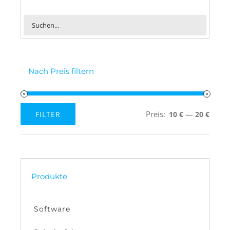
Nach Preis filtern
Preis:
—
FILTER
10 €
20 €
Min.
Max.
Preis
Preis
Produkte
Software