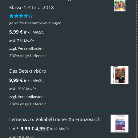
Klasse 1-4 total 2018
geprüfte Gesamtbewertungen
Bewertet
mit
4.00
5,99
€
inkl. MwSt.
von 5
inkl. 7 % MwSt.
zzgl.
Versandkosten
2 Werktage Lieferzeit
Das Detektivbüro
9,99
€
inkl. MwSt.
inkl. 19 % MwSt.
zzgl.
Versandkosten
2 Werktage Lieferzeit
Lernen&Co. VokabelTrainer X6 Französisch
Ursprünglicher
Aktueller
UVP:
9,99
€
4,99
€
inkl. MwSt.
Preis
Preis
inkl. 19 % MwSt.