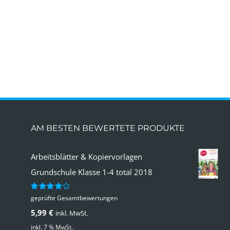
AM BESTEN BEWERTETE PRODUKTE
Arbeitsblätter & Kopiervorlagen
Grundschule Klasse 1-4 total 2018
geprüfte Gesamtbewertungen
Bewertet
mit
4.00
5,99
€
inkl. MwSt.
von 5
inkl. 7 % MwSt.