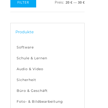
Preis:
—
FILTER
20 €
30 €
Min.
Max.
Preis
Preis
Produkte
Software
Schule & Lernen
Audio & Video
Sicherheit
Büro & Geschäft
Foto- & Bildbearbeitung