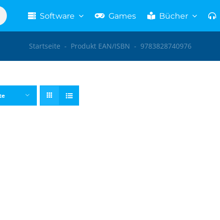
Software
Games
Bücher
Startseite
-
Produkt EAN/ISBN
-
9783828740976
te