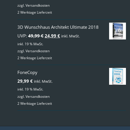
zzgl.
Versandkosten
2 Werktage Lieferzeit
3D Wunschhaus Architekt Ultimate 2018
Ursprünglicher
Aktueller
UVP:
49,99
€
24,99
€
inkl. MwSt.
Preis
Preis
inkl. 19 % MwSt.
zzgl.
Versandkosten
war:
ist:
2 Werktage Lieferzeit
49,99 €
24,99 €.
FoneCopy
29,99
€
inkl. MwSt.
inkl. 19 % MwSt.
zzgl.
Versandkosten
2 Werktage Lieferzeit