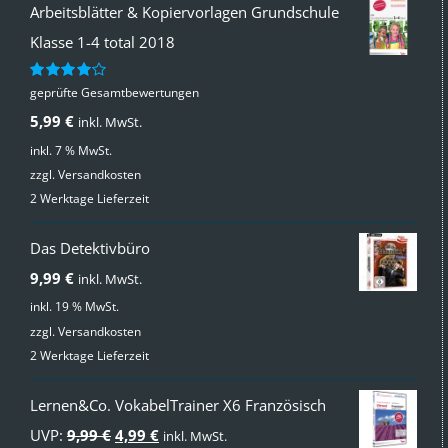
Arbeitsblätter & Kopiervorlagen Grundschule
Klasse 1-4 total 2018
geprüfte Gesamtbewertungen
Bewertet
mit
4.00
5,99
€
inkl. MwSt.
von 5
inkl. 7 % MwSt.
zzgl.
Versandkosten
2 Werktage Lieferzeit
Das Detektivbüro
9,99
€
inkl. MwSt.
inkl. 19 % MwSt.
zzgl.
Versandkosten
2 Werktage Lieferzeit
Lernen&Co. VokabelTrainer X6 Französisch
Ursprünglicher
Aktueller
UVP:
9,99
€
4,99
€
inkl. MwSt.