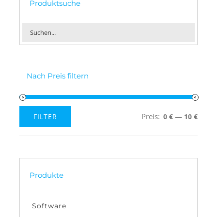
Produktsuche
Nach Preis filtern
Preis:
—
FILTER
0 €
10 €
Min.
Max.
Preis
Preis
Produkte
Software