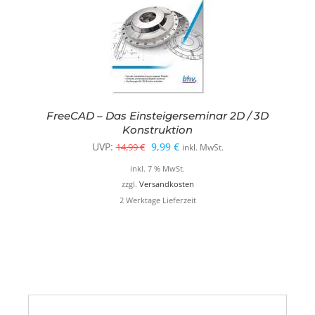
FreeCAD – Das Einsteigerseminar 2D / 3D
Konstruktion
Ursprünglicher
Aktueller
UVP:
9,99
€
14,99
€
inkl. MwSt.
Preis
Preis
inkl. 7 % MwSt.
war:
ist:
zzgl.
Versandkosten
2 Werktage Lieferzeit
14,99 €
9,99 €.