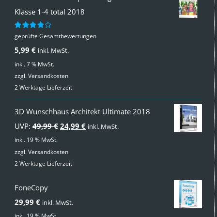
Klasse 1-4 total 2018
geprüfte Gesamtbewertungen
Bewertet
mit
4.00
5,99
€
inkl. MwSt.
von 5
inkl. 7 % MwSt.
zzgl.
Versandkosten
2 Werktage Lieferzeit
3D Wunschhaus Architekt Ultimate 2018
Ursprünglicher
Aktueller
UVP:
49,99
€
24,99
€
inkl. MwSt.
Preis
Preis
inkl. 19 % MwSt.
zzgl.
Versandkosten
war:
ist:
2 Werktage Lieferzeit
49,99 €
24,99 €.
FoneCopy
29,99
€
inkl. MwSt.
inkl. 19 % MwSt.