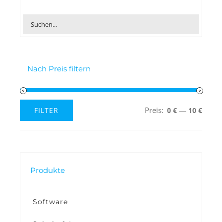
Nach Preis filtern
Preis:
—
FILTER
0 €
10 €
Min.
Max.
Preis
Preis
Produkte
Software