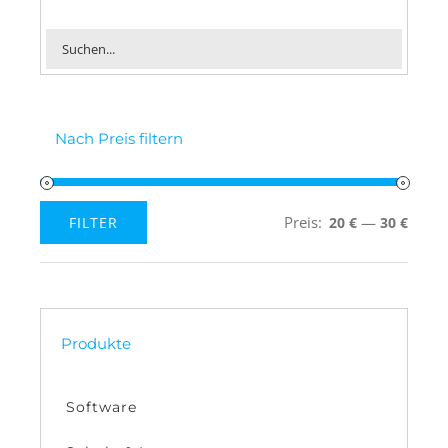
Nach Preis filtern
Preis:
—
FILTER
20 €
30 €
Min.
Max.
Preis
Preis
Produkte
Software