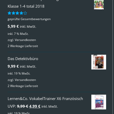
Klasse 1-4 total 2018
geprüfte Gesamtbewertungen
Bewertet
mit
4.00
5,99
€
inkl. MwSt.
von 5
inkl. 7 % MwSt.
zzgl.
Versandkosten
2 Werktage Lieferzeit
Das Detektivbüro
9,99
€
inkl. MwSt.
inkl. 19 % MwSt.
zzgl.
Versandkosten
2 Werktage Lieferzeit
Lernen&Co. VokabelTrainer X6 Französisch
Ursprünglicher
Aktueller
UVP:
9,99
€
4,99
€
inkl. MwSt.
Preis
Preis
inkl. 19 % MwSt.