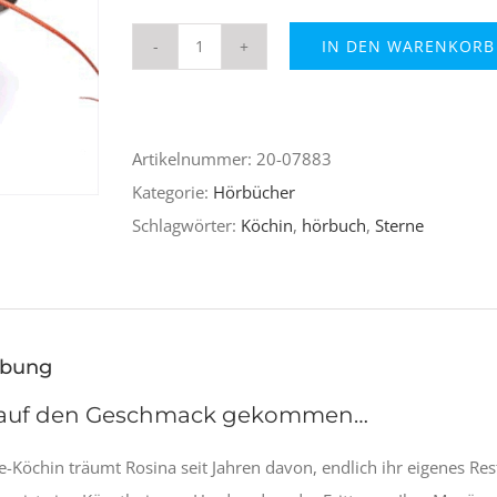
IN DEN WARENKORB
Die
Sterne-
Köchin
Artikelnummer:
20-07883
(Hörbuch)
Kategorie:
Hörbücher
Menge
Schlagwörter:
Köchin
,
hörbuch
,
Sterne
ibung
 auf den Geschmack gekommen…
ne-Köchin träumt Rosina seit Jahren davon, endlich ihr eigenes Re