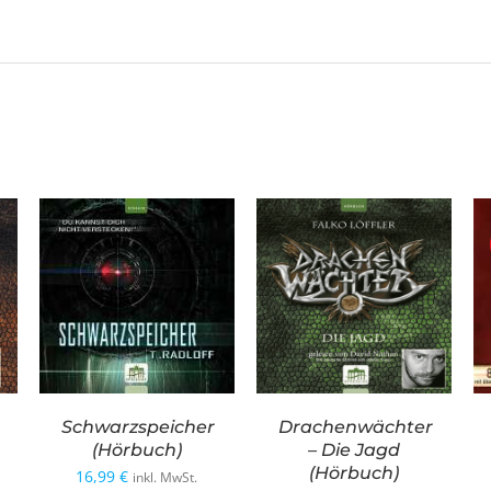
Schwarzspeicher
Drachenwächter
(Hörbuch)
– Die Jagd
(Hörbuch)
16,99
€
inkl. MwSt.