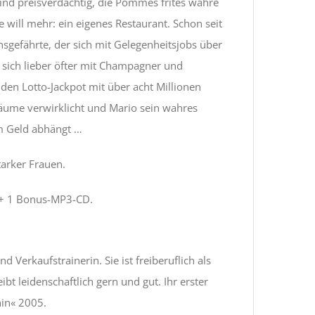
sind preisverdächtig, die Pommes frites wahre
e will mehr: ein eigenes Restaurant. Schon seit
ensgefährte, der sich mit Gelegenheitsjobs über
 sich lieber öfter mit Champagner und
den Lotto-Jackpot mit über acht Millionen
Träume verwirklicht und Mario sein wahres
om Geld abhängt …
arker Frauen.
 + 1 Bonus-MP3-CD.
 Verkaufstrainerin. Sie ist freiberuflich als
t leidenschaftlich gern und gut. Ihr erster
in« 2005.