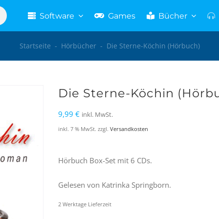
Software
Games
Bücher
Startseite
-
Hörbücher
-
Die Sterne-Köchin (Hörbuch)
Die Sterne-Köchin (Hörb
9,99
€
inkl. MwSt.
inkl. 7 % MwSt.
zzgl.
Versandkosten
Hörbuch Box-Set mit 6 CDs.
Gelesen von Katrinka Springborn.
2 Werktage Lieferzeit