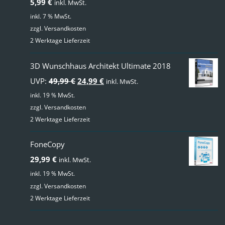
5,99
€
inkl. MwSt.
von 5
inkl. 7 % MwSt.
zzgl.
Versandkosten
2 Werktage Lieferzeit
3D Wunschhaus Architekt Ultimate 2018
Ursprünglicher
Aktueller
UVP:
49,99
€
24,99
€
inkl. MwSt.
Preis
Preis
inkl. 19 % MwSt.
zzgl.
Versandkosten
war:
ist:
2 Werktage Lieferzeit
49,99 €
24,99 €.
FoneCopy
29,99
€
inkl. MwSt.
inkl. 19 % MwSt.
zzgl.
Versandkosten
2 Werktage Lieferzeit