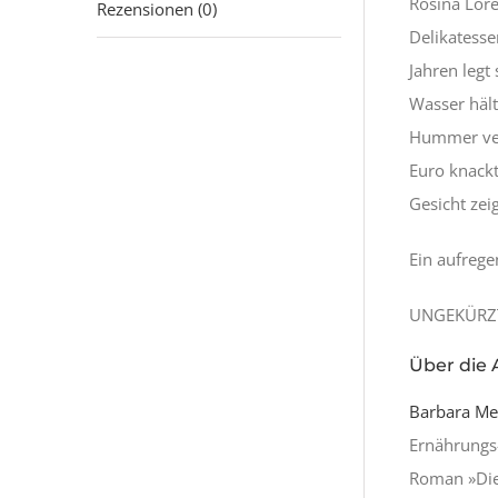
Rosina Lore
Rezensionen (0)
Delikatesse
Jahren legt
Wasser hält
Hummer verw
Euro knackt
Gesicht zei
Ein aufrege
UNGEKÜRZTE
Über die 
Barbara Me
Ernährungs-
Roman »Die