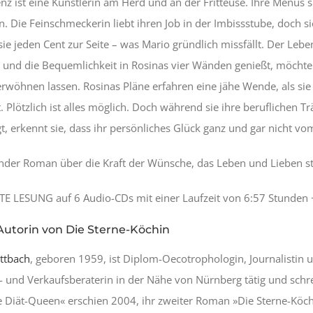
nz ist eine Künstlerin am Herd und an der Fritteuse. Ihre Menüs 
n. Die Feinschmeckerin liebt ihren Job in der Imbissstube, doch si
 sie jeden Cent zur Seite – was Mario gründlich missfällt. Der Leb
 und die Bequemlichkeit in Rosinas vier Wänden genießt, möchte
öhnen lassen. Rosinas Pläne erfahren eine jähe Wende, als sie 
. Plötzlich ist alles möglich. Doch während sie ihre beruflichen 
gt, erkennt sie, dass ihr persönliches Glück ganz und gar nicht v
nder Roman über die Kraft der Wünsche, das Leben und Lieben st
 LESUNG auf 6 Audio-CDs mit einer Laufzeit von 6:57 Stunden
Autorin von Die Sterne-Köchin
ttbach
, geboren 1959, ist Diplom-Oecotrophologin, Journalistin und
 und Verkaufsberaterin in der Nähe von Nürnberg tätig und schreib
 Diät-Queen« erschien 2004, ihr zweiter Roman »Die Sterne-Köch