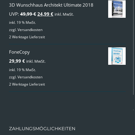
3D Wunschhaus Architekt Ultimate 2018
Ursprünglicher
Aktueller
UVP:
49,99
€
24,99
€
inkl. MwSt.
Preis
Preis
inkl. 19 % MwSt.
zzgl.
Versandkosten
war:
ist:
2 Werktage Lieferzeit
49,99 €
24,99 €.
FoneCopy
29,99
€
inkl. MwSt.
inkl. 19 % MwSt.
zzgl.
Versandkosten
2 Werktage Lieferzeit
ZAHLUNGSMÖGLICHKEITEN