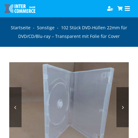
Zum
Togg
Inhalt
Navi
springen
Software
Startseite
-
Sonstige
-
102 Stück DVD-Hüllen 22mm für
DVD/CD/Blu-ray – Transparent mit Folie für Cover
Games
Bücher
Hörbücher