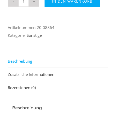
IN DEN WARENKORB
102
Stück
DVD-
Artikelnummer:
20-08864
Hüllen
Kategorie:
Sonstige
22mm
für
DVD/CD/Blu-
ray
Beschreibung
-
Zusätzliche Informationen
Transparent
mit
Rezensionen (0)
Folie
für
Cover
Beschreibung
Menge