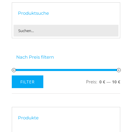
Produktsuche
Nach Preis filtern
Preis:
—
FILTER
0 €
10 €
Min.
Max.
Preis
Preis
Produkte