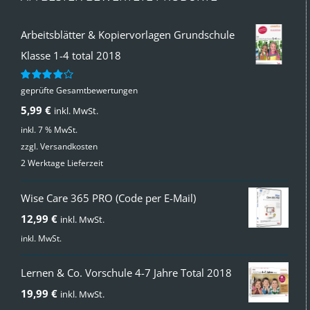
Arbeitsblätter & Kopiervorlagen Grundschule
Klasse 1-4 total 2018
geprüfte Gesamtbewertungen
Bewertet
mit
4.00
5,99
€
inkl. MwSt.
von 5
inkl. 7 % MwSt.
zzgl.
Versandkosten
2 Werktage Lieferzeit
Wise Care 365 PRO (Code per E-Mail)
12,99
€
inkl. MwSt.
inkl. MwSt.
Lernen & Co. Vorschule 4-7 Jahre Total 2018
19,99
€
inkl. MwSt.