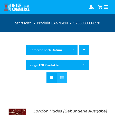
Zum
Togg
Inhalt
Navi
springen
Software
Startseite
-
Produkt EAN/ISBN
-
9783939994220
Games
Sortieren nach
Datum
Bücher
Zeige
120 Produkte
Hörbücher
London Hades (Gebundene Ausgabe)