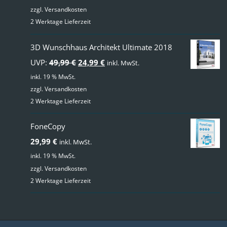
zzgl.
Versandkosten
2 Werktage Lieferzeit
3D Wunschhaus Architekt Ultimate 2018
Ursprünglicher
Aktueller
UVP:
49,99
€
24,99
€
inkl. MwSt.
Preis
Preis
inkl. 19 % MwSt.
zzgl.
Versandkosten
war:
ist:
2 Werktage Lieferzeit
49,99 €
24,99 €.
FoneCopy
29,99
€
inkl. MwSt.
inkl. 19 % MwSt.
zzgl.
Versandkosten
2 Werktage Lieferzeit