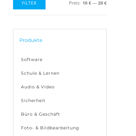
Preis:
—
FILTER
10 €
20 €
Min.
Max.
Preis
Preis
Produkte
Software
Schule & Lernen
Audio & Video
Sicherheit
Büro & Geschäft
Foto- & Bildbearbeitung