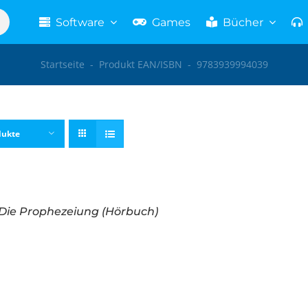
Software
Games
Bücher
Startseite
-
Produkt EAN/ISBN
-
9783939994039
dukte
Die Prophezeiung (Hörbuch)