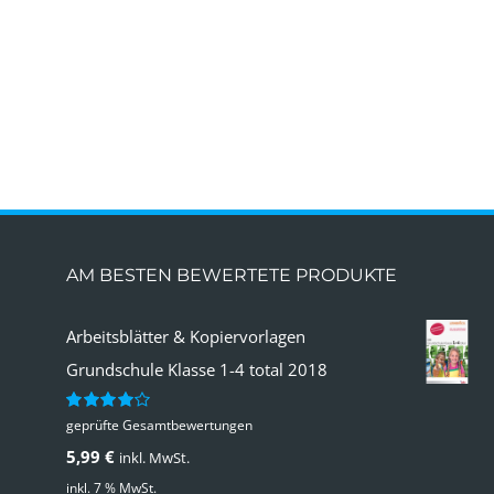
AM BESTEN BEWERTETE PRODUKTE
Arbeitsblätter & Kopiervorlagen
Grundschule Klasse 1-4 total 2018
geprüfte Gesamtbewertungen
Bewertet
mit
4.00
5,99
€
inkl. MwSt.
von 5
inkl. 7 % MwSt.