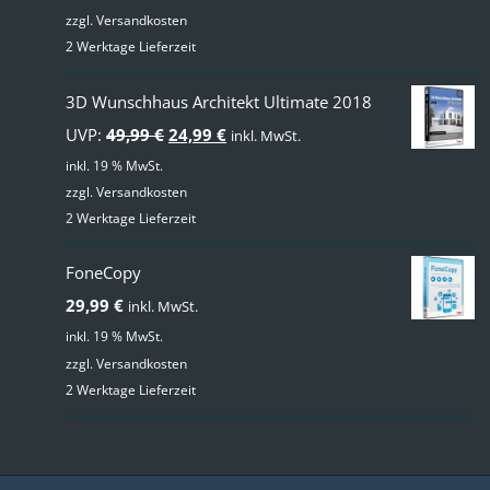
zzgl.
Versandkosten
2 Werktage Lieferzeit
3D Wunschhaus Architekt Ultimate 2018
Ursprünglicher
Aktueller
UVP:
49,99
€
24,99
€
inkl. MwSt.
Preis
Preis
inkl. 19 % MwSt.
zzgl.
Versandkosten
war:
ist:
2 Werktage Lieferzeit
49,99 €
24,99 €.
FoneCopy
29,99
€
inkl. MwSt.
inkl. 19 % MwSt.
zzgl.
Versandkosten
2 Werktage Lieferzeit