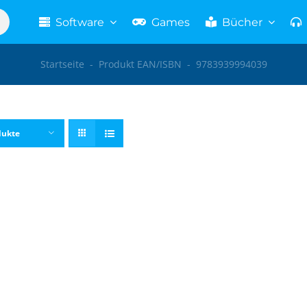
Software
Games
Bücher
Startseite
-
Produkt EAN/ISBN
-
9783939994039
dukte