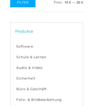
Preis:
—
FILTER
10 €
20 €
Min.
Max.
Preis
Preis
Produkte
Software
Schule & Lernen
Audio & Video
Sicherheit
Büro & Geschäft
Foto- & Bildbearbeitung