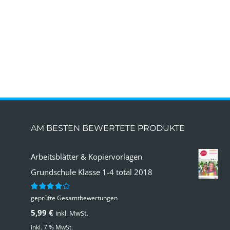
AM BESTEN BEWERTETE PRODUKTE
Arbeitsblätter & Kopiervorlagen
Grundschule Klasse 1-4 total 2018
geprüfte Gesamtbewertungen
Bewertet
mit
4.00
5,99
€
inkl. MwSt.
von 5
inkl. 7 % MwSt.