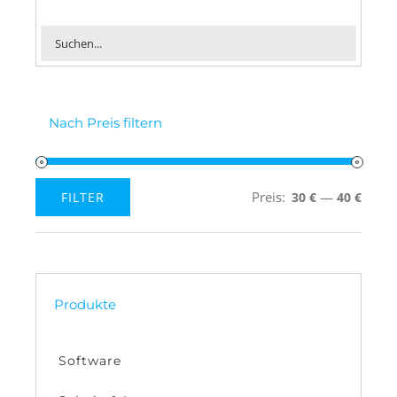
Nach Preis filtern
Preis:
—
FILTER
30 €
40 €
Min.
Max.
Preis
Preis
Produkte
Software