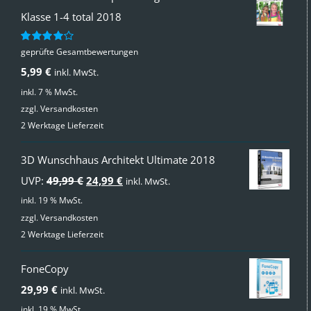
Klasse 1-4 total 2018
geprüfte Gesamtbewertungen
Bewertet
mit
4.00
5,99
€
inkl. MwSt.
von 5
inkl. 7 % MwSt.
zzgl.
Versandkosten
2 Werktage Lieferzeit
3D Wunschhaus Architekt Ultimate 2018
Ursprünglicher
Aktueller
UVP:
49,99
€
24,99
€
inkl. MwSt.
Preis
Preis
inkl. 19 % MwSt.
zzgl.
Versandkosten
war:
ist:
2 Werktage Lieferzeit
49,99 €
24,99 €.
FoneCopy
29,99
€
inkl. MwSt.
inkl. 19 % MwSt.