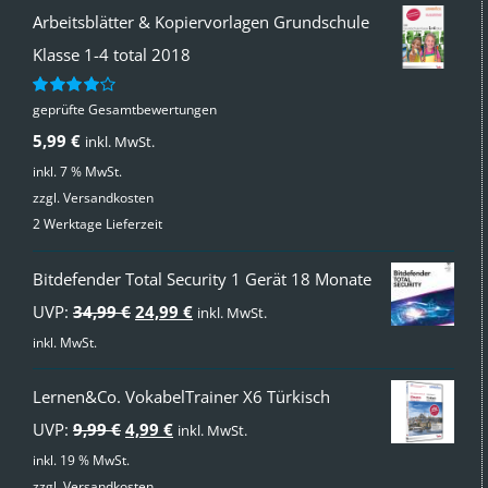
Arbeitsblätter & Kopiervorlagen Grundschule
Klasse 1-4 total 2018
geprüfte Gesamtbewertungen
Bewertet
mit
4.00
5,99
€
inkl. MwSt.
von 5
inkl. 7 % MwSt.
zzgl.
Versandkosten
2 Werktage Lieferzeit
Bitdefender Total Security 1 Gerät 18 Monate
Ursprünglicher
Aktueller
UVP:
34,99
€
24,99
€
inkl. MwSt.
Preis
Preis
inkl. MwSt.
war:
ist:
Lernen&Co. VokabelTrainer X6 Türkisch
34,99 €
24,99 €.
Ursprünglicher
Aktueller
UVP:
9,99
€
4,99
€
inkl. MwSt.
Preis
Preis
inkl. 19 % MwSt.
zzgl.
Versandkosten