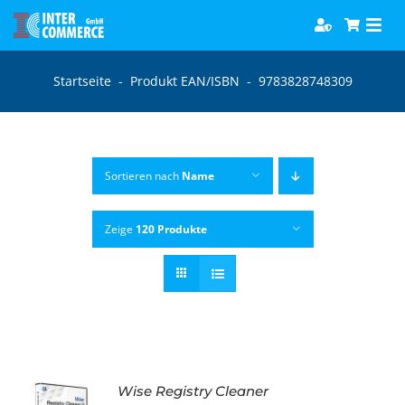
Zum
Togg
Inhalt
Navi
springen
Software
Startseite
-
Produkt EAN/ISBN
-
9783828748309
Games
Sortieren nach
Name
Bücher
Zeige
120 Produkte
Hörbücher
Wise Registry Cleaner