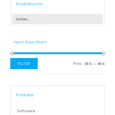
Produktsuche
Nach Preis filtern
Preis:
—
FILTER
30 €
40 €
Min.
Max.
Preis
Preis
Produkte
Software