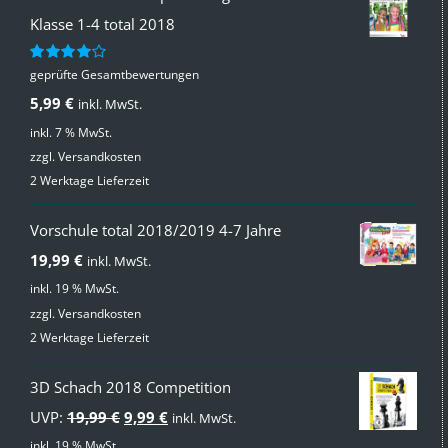
Klasse 1-4 total 2018
geprüfte Gesamtbewertungen
Bewertet
mit
4.00
5,99
€
inkl. MwSt.
von 5
inkl. 7 % MwSt.
zzgl.
Versandkosten
2 Werktage Lieferzeit
Vorschule total 2018/2019 4-7 Jahre
19,99
€
inkl. MwSt.
inkl. 19 % MwSt.
zzgl.
Versandkosten
2 Werktage Lieferzeit
3D Schach 2018 Competition
Ursprünglicher
Aktueller
UVP:
19,99
€
9,99
€
inkl. MwSt.
Preis
Preis
inkl. 19 % MwSt.