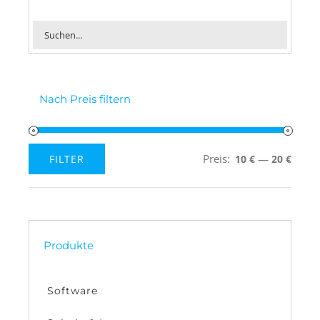
Nach Preis filtern
Preis:
—
FILTER
10 €
20 €
Min.
Max.
Preis
Preis
Produkte
Software