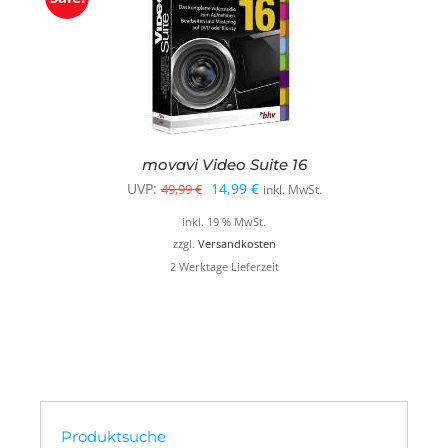
movavi Video Suite 16
Ursprünglicher
Aktueller
UVP:
14,99
€
49,99
€
inkl. MwSt.
Preis
Preis
inkl. 19 % MwSt.
war:
ist:
zzgl.
Versandkosten
2 Werktage Lieferzeit
49,99 €
14,99 €.
Produktsuche