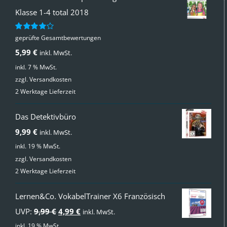
Klasse 1-4 total 2018
geprüfte Gesamtbewertungen
Bewertet
mit
4.00
5,99
€
inkl. MwSt.
von 5
inkl. 7 % MwSt.
zzgl.
Versandkosten
2 Werktage Lieferzeit
Das Detektivbüro
9,99
€
inkl. MwSt.
inkl. 19 % MwSt.
zzgl.
Versandkosten
2 Werktage Lieferzeit
Lernen&Co. VokabelTrainer X6 Französisch
Ursprünglicher
Aktueller
UVP:
9,99
€
4,99
€
inkl. MwSt.
Preis
Preis
inkl. 19 % MwSt.