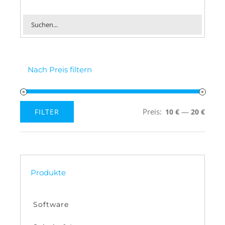
Nach Preis filtern
Preis:
—
FILTER
10 €
20 €
Min.
Max.
Preis
Preis
Produkte
Software