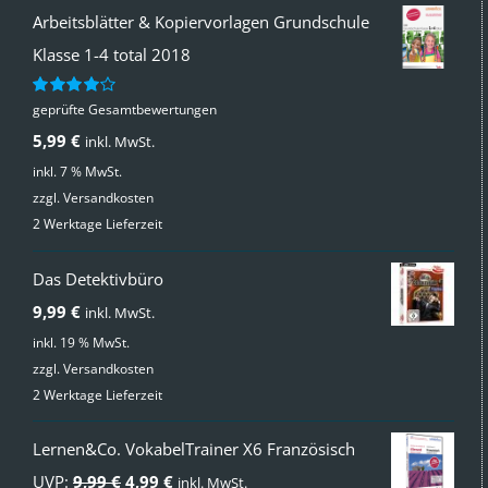
Arbeitsblätter & Kopiervorlagen Grundschule
Klasse 1-4 total 2018
geprüfte Gesamtbewertungen
Bewertet
mit
4.00
5,99
€
inkl. MwSt.
von 5
inkl. 7 % MwSt.
zzgl.
Versandkosten
2 Werktage Lieferzeit
Das Detektivbüro
9,99
€
inkl. MwSt.
inkl. 19 % MwSt.
zzgl.
Versandkosten
2 Werktage Lieferzeit
Lernen&Co. VokabelTrainer X6 Französisch
Ursprünglicher
Aktueller
UVP:
9,99
€
4,99
€
inkl. MwSt.