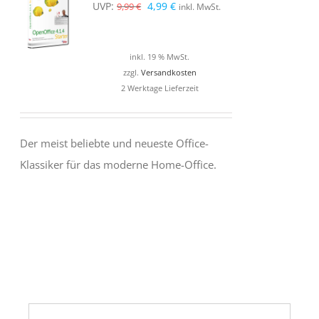
Ursprünglicher
Aktueller
UVP:
4,99
€
9,99
€
inkl. MwSt.
Preis
Preis
war:
ist:
inkl. 19 % MwSt.
9,99 €
4,99 €.
zzgl.
Versandkosten
2 Werktage Lieferzeit
Der meist beliebte und neueste Office-
Klassiker für das moderne Home-Office.