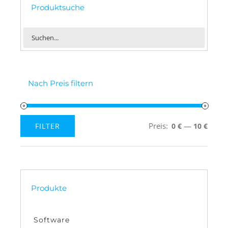
Produktsuche
Nach Preis filtern
Preis:
—
FILTER
0 €
10 €
Min.
Max.
Preis
Preis
Produkte
Software