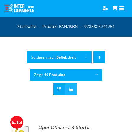
Zum
Togg
Inhalt
Navi
springen
Software
Startseite
-
Produkt EAN/ISBN
-
9783828741751
Games
Sortieren nach
Beliebtheit
Bücher
Zeige
40 Produkte
Hörbücher
Sale!
OpenOffice 4.1.4 Starter