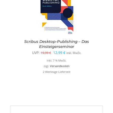
Scribus Desktop-Publishing – Das
Einsteigerseminar
Ursprünglicher
Aktueller
UVP:
12,99
€
19,99
€
inkl. MwSt.
Preis
Preis
inkl. 7 % MwSt.
war:
ist:
zzgl.
Versandkosten
2 Werktage Lieferzeit
19,99 €
12,99 €.