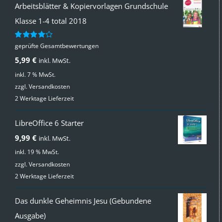
Arbeitsblätter & Kopiervorlagen Grundschule
Klasse 1-4 total 2018
geprüfte Gesamtbewertungen
Bewertet
mit
4.00
5,99
€
inkl. MwSt.
von 5
inkl. 7 % MwSt.
zzgl.
Versandkosten
2 Werktage Lieferzeit
LibreOffice 6 Starter
9,99
€
inkl. MwSt.
inkl. 19 % MwSt.
zzgl.
Versandkosten
2 Werktage Lieferzeit
Das dunkle Geheimnis Jesu (Gebundene
Ausgabe)