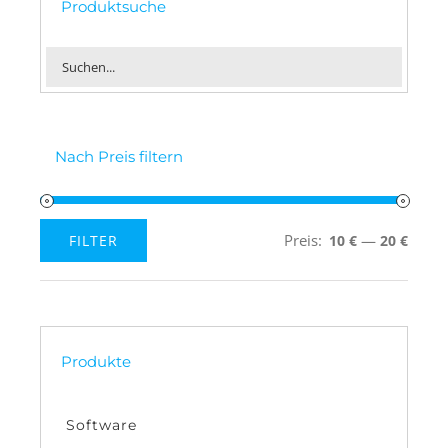
Produktsuche
Nach Preis filtern
Preis:
—
FILTER
10 €
20 €
Min.
Max.
Preis
Preis
Produkte
Software