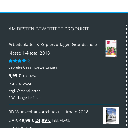
AM BESTEN BEWERTETE PRODUKTE
Arbeitsblätter & Kopiervorlagen Grundschule
Klasse 1-4 total 2018
geprüfte Gesamtbewertungen
Bewertet
mit
4.00
5,99
€
inkl. MwSt.
von 5
inkl. 7 % MwSt.
zzgl.
Versandkosten
2 Werktage Lieferzeit
3D Wunschhaus Architekt Ultimate 2018
Ursprünglicher
Aktueller
UVP:
49,99
€
24,99
€
inkl. MwSt.