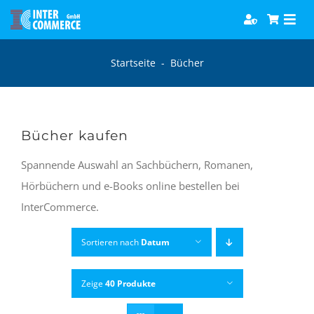
Zum
Togg
Inhalt
Navi
springen
Software
Startseite
-
Bücher
Games
Bücher kaufen
Bücher
Spannende Auswahl an Sachbüchern, Romanen,
Hörbüchern und e-Books online bestellen bei
Hörbücher
InterCommerce.
Sortieren nach
Datum
Zeige
40 Produkte