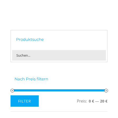
Produktsuche
Nach Preis filtern
Preis:
—
FILTER
0 €
20 €
Min.
Max.
Preis
Preis