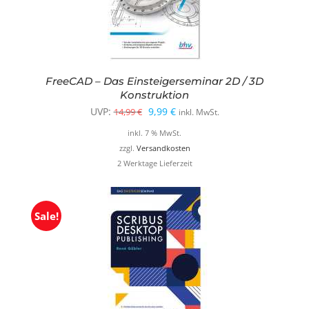
FreeCAD – Das Einsteigerseminar 2D / 3D
Konstruktion
Ursprünglicher
Aktueller
UVP:
9,99
€
14,99
€
inkl. MwSt.
Preis
Preis
inkl. 7 % MwSt.
war:
ist:
zzgl.
Versandkosten
2 Werktage Lieferzeit
14,99 €
9,99 €.
Sale!