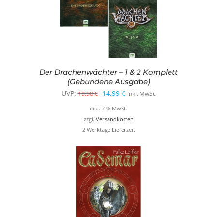
Der Drachenwächter – 1 & 2 Komplett
(Gebundene Ausgabe)
Ursprünglicher
Aktueller
UVP:
14,99
€
19,98
€
inkl. MwSt.
Preis
Preis
inkl. 7 % MwSt.
war:
ist:
zzgl.
Versandkosten
2 Werktage Lieferzeit
19,98 €
14,99 €.